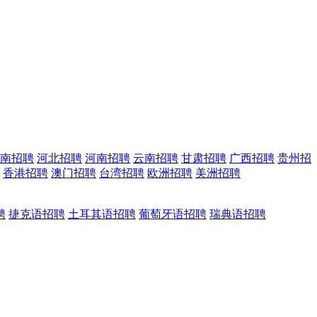
南招聘
河北招聘
河南招聘
云南招聘
甘肃招聘
广西招聘
贵州招
香港招聘
澳门招聘
台湾招聘
欧洲招聘
美洲招聘
聘
捷克语招聘
土耳其语招聘
葡萄牙语招聘
瑞典语招聘