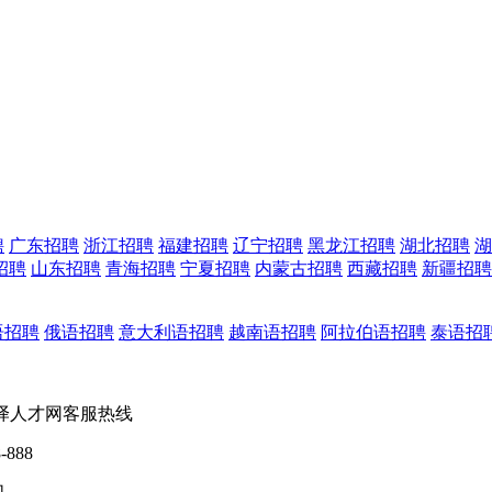
聘
广东招聘
浙江招聘
福建招聘
辽宁招聘
黑龙江招聘
湖北招聘
湖
招聘
山东招聘
青海招聘
宁夏招聘
内蒙古招聘
西藏招聘
新疆招聘
语招聘
俄语招聘
意大利语招聘
越南语招聘
阿拉伯语招聘
泰语招
翻译人才网客服热线
-888
们