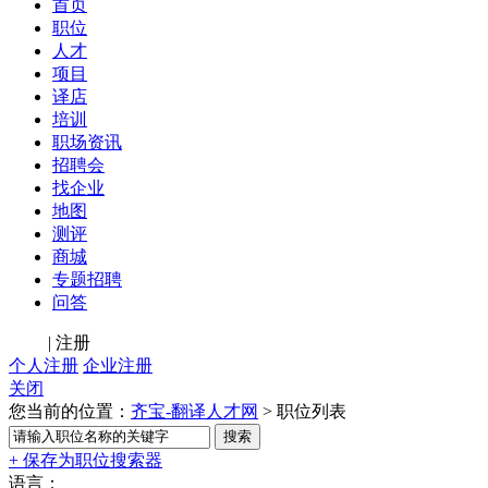
首页
职位
人才
项目
译店
培训
职场资讯
招聘会
找企业
地图
测评
商城
专题招聘
问答
登录
|
注册
个人注册
企业注册
关闭
您当前的位置：
齐宝-翻译人才网
>
职位列表
+ 保存为职位搜索器
语言：