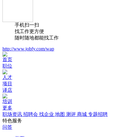
手机扫一扫
找工作更方便
随时随地都能找工作
http://www.jobfy.com/wap
首页
职位
人才
项目
译店
培训
更多
职场资讯
招聘会
找企业
地图
测评
商城
专题招聘
特色服务
问答