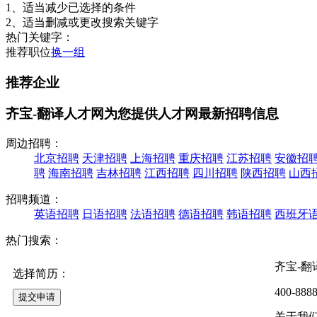
1、适当减少已选择的条件
2、适当删减或更改搜索关键字
热门关键字：
推荐职位
换一组
推荐企业
齐宝-翻译人才网为您提供人才网最新招聘信息
周边招聘：
北京招聘
天津招聘
上海招聘
重庆招聘
江苏招聘
安徽招
聘
海南招聘
吉林招聘
江西招聘
四川招聘
陕西招聘
山西
招聘频道：
英语招聘
日语招聘
法语招聘
德语招聘
韩语招聘
西班牙
热门搜索：
齐宝-
选择简历：
400-8888
关于我