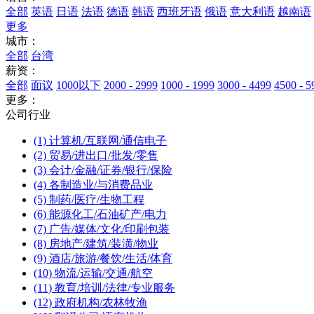
全部
英语
日语
法语
德语
韩语
西班牙语
俄语
意大利语
越南语
更多
城市：
全部
台湾
薪资：
全部
面议
1000以下
2000 - 2999
1000 - 1999
3000 - 4499
4500 - 5
更多：
公司行业
(1) 计算机/互联网/通信电子
(2) 贸易/进出口/批发/零售
(3) 会计/金融/证券/银行/保险
(4) 各制造业/与消费品业
(5) 制药/医疗/生物工程
(6) 能源化工/石油矿产/电力
(7) 广告/媒体/文化/印刷包装
(8) 房地产/建筑/装潢/物业
(9) 酒店/旅游/餐饮/生活/体育
(10) 物流/运输/交通/航空
(11) 教育/培训/法律/专业服务
(12) 政府机构/农林牧渔